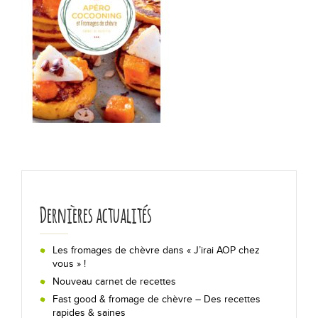
Les actualités
Chiffres clés
Formes & origines
La fabrication en 5 étapes
Les régions de production
Bon pour la santé !
Dernières actualités
Lexique
Les fromages de chèvre dans « J’irai AOP chez
vous » !
Nouveau carnet de recettes
Déguster
Fast good & fromage de chèvre – Des recettes
rapides & saines