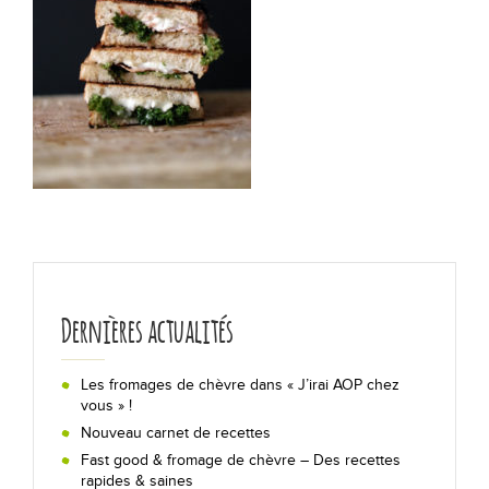
Les actualités
Chiffres clés
Formes & origines
La fabrication en 5 étapes
Les régions de production
Bon pour la santé !
Dernières actualités
Lexique
Les fromages de chèvre dans « J’irai AOP chez
vous » !
Nouveau carnet de recettes
Déguster
Fast good & fromage de chèvre – Des recettes
rapides & saines