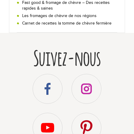
Fast good & fromage de chèvre – Des recettes
rapides & saines
Nos recettes au chèvre !
Les fromages de chèvre de nos régions
Carnet de recettes la tomme de chèvre fermière
En toutes occasions
Sur un plateau
Suivez-nous
Secrets de dégustation
Les +
Qui sommes-nous ?
Bibliographie
Foire aux questions