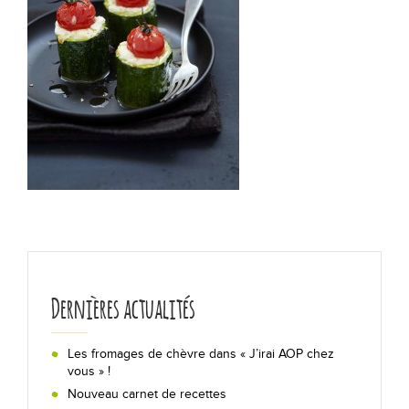
Les actualités
Chiffres clés
Formes & origines
La fabrication en 5 étapes
Les régions de production
Bon pour la santé !
Dernières actualités
Lexique
Les fromages de chèvre dans « J’irai AOP chez
vous » !
Déguster
Nouveau carnet de recettes