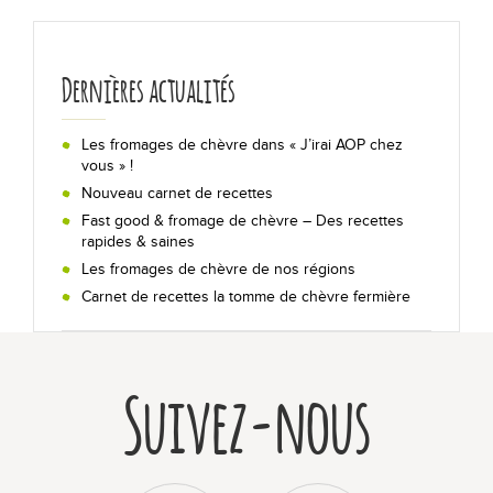
Les actualités
Dernières actualités
Chiffres clés
Formes & origines
Les fromages de chèvre dans « J’irai AOP chez
vous » !
Nouveau carnet de recettes
La fabrication en 5 étapes
Fast good & fromage de chèvre – Des recettes
rapides & saines
Les régions de production
Les fromages de chèvre de nos régions
Carnet de recettes la tomme de chèvre fermière
Bon pour la santé !
Lexique
Suivez-nous
Déguster