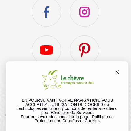
Nos recettes au chèvre !
En toutes occasions
Sur un plateau
Secrets de dégustation
Les +
Qui sommes-nous ?
© Le Chèvre, tous droits réservés
EN POURSUIVANT VOTRE NAVIGATION, VOUS
ACCEPTEZ L'UTILISATION DE COOKIES ou
Liens utiles
technologies similaires, y compris de partenaires tiers
Lexique
Médiathèque
Mentions légales
Bibliographie
pour Bénéficier de Services.
Pour en savoir plus consulter la page "
Politique de
Contactez l’ANICAP
Protection des Données et Cookies
Foire aux questions