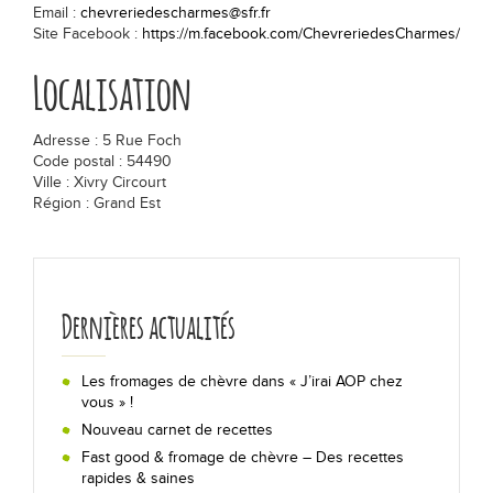
Email :
chevreriedescharmes@sfr.fr
Les actualités
Site Facebook :
https://m.facebook.com/ChevreriedesCharmes/
Localisation
Chiffres clés
Adresse : 5 Rue Foch
Formes & origines
Code postal : 54490
Ville : Xivry Circourt
La fabrication en 5 étapes
Région : Grand Est
Les régions de production
Dernières actualités
Bon pour la santé !
Lexique
Les fromages de chèvre dans « J’irai AOP chez
vous » !
Nouveau carnet de recettes
Déguster
Fast good & fromage de chèvre – Des recettes
rapides & saines