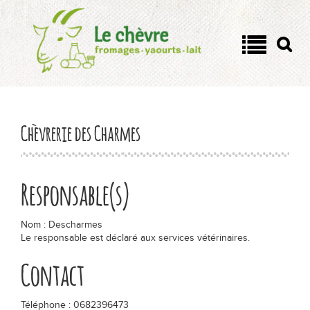
Panneau de gestion des cookies
On a tous un côté chèvre !
Quel est votre côté chèvre
?
Chèvrerie des Charmes
Passionnément chèvre
Responsable(s)
Les fromages
Nom : Descharmes
Le responsable est déclaré aux services vétérinaires.
Yaourts et lait de chèvre
Contact
Tout savoir
Téléphone : 0682396473