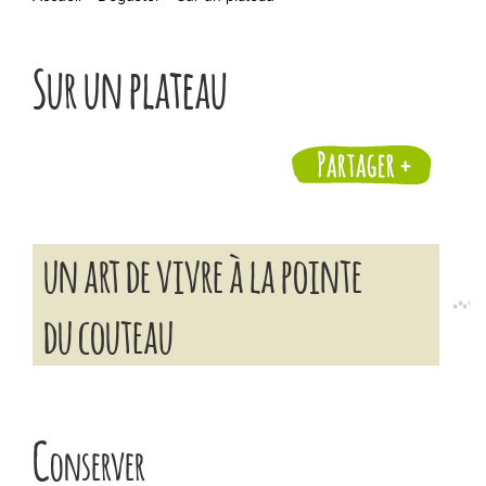
Les actualités
Sur un plateau
Chiffres clés
Formes & origines
La fabrication en 5 étapes
un art de vivre à la pointe
Les régions de production
du couteau
Bon pour la santé !
Lexique
C
onserver
Déguster