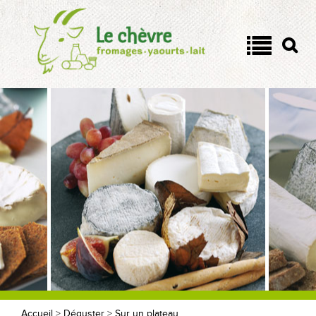
Panneau de gestion des cookies
On a tous un côté chèvre !
Quel est votre côté chèvre
?
Passionnément chèvre
Les fromages
Yaourts et lait de chèvre
Tout savoir
Accueil
>
Déguster
>
Sur un plateau