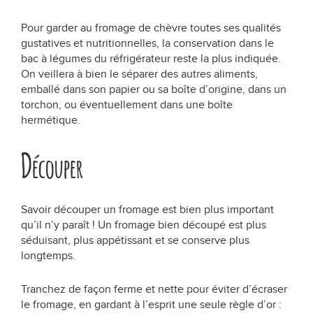
Nos recettes au chèvre !
Pour garder au fromage de chèvre toutes ses qualités
gustatives et nutritionnelles, la conservation dans le
bac à légumes du réfrigérateur reste la plus indiquée.
En toutes occasions
On veillera à bien le séparer des autres aliments,
emballé dans son papier ou sa boîte d’origine, dans un
Sur un plateau
torchon, ou éventuellement dans une boîte
hermétique.
Secrets de dégustation
D
écouper
Les +
Savoir découper un fromage est bien plus important
qu’il n’y paraît ! Un fromage bien découpé est plus
Qui sommes-nous ?
séduisant, plus appétissant et se conserve plus
longtemps.
Bibliographie
Tranchez de façon ferme et nette pour éviter d’écraser
Foire aux questions
le fromage, en gardant à l’esprit une seule règle d’or :