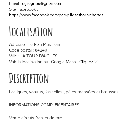
Email :
cgrognou@gmail.com
Les actualités
Site Facebook :
https://www.facebook.com/pampillesetbarbichettes
Chiffres clés
Localisation
Formes & origines
Adresse : Le Plan Plus Loin
Code postal : 84240
La fabrication en 5 étapes
Ville : LA TOUR D'AIGUES
Voir la localisation sur Google Maps :
Cliquez-ici
Description
Les régions de production
Bon pour la santé !
Lactiques, yaourts, faisselles , pâtes pressées et brousses
Lexique
INFORMATIONS COMPLEMENTAIRES
Vente d’œufs frais et de miel.
Déguster