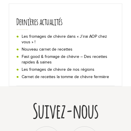
Nos recettes au chèvre !
Dernières actualités
En toutes occasions
Les fromages de chèvre dans « J’irai AOP chez
Sur un plateau
vous » !
Nouveau carnet de recettes
Secrets de dégustation
Fast good & fromage de chèvre – Des recettes
rapides & saines
Les fromages de chèvre de nos régions
Les +
Carnet de recettes la tomme de chèvre fermière
Qui sommes-nous ?
Suivez-nous
Bibliographie
Foire aux questions