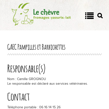
Panneau de gestion des cookies
On a tous un côté chèvre !
Quel est votre côté chèvre
?
GAEC Pampilles et Barbichettes
Passionnément chèvre
Responsable(s)
Les fromages
Nom : Camille GROGNOU
Le responsable est déclaré aux services vétérinaires.
Yaourts et lait de chèvre
Contact
Tout savoir
Téléphone portable : 06 16 14 15 26