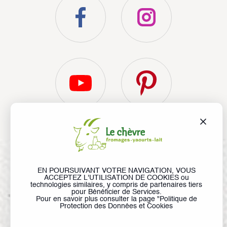
Liens utiles
Recherche
© Le Chèvre, tous droits réservés
EN POURSUIVANT VOTRE NAVIGATION, VOUS
ACCEPTEZ L'UTILISATION DE COOKIES ou
Liens utiles
technologies similaires, y compris de partenaires tiers
Lexique
Médiathèque
Mentions légales
pour Bénéficier de Services.
Pour en savoir plus consulter la page "
Politique de
Contactez l’ANICAP
Protection des Données et Cookies