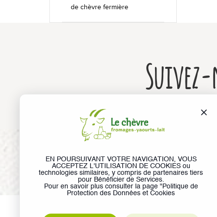
de chèvre fermière
Les actualités
Chiffres clés
Suivez-
Formes & origines
La fabrication en 5 étapes
Les régions de production
Bon pour la santé !
© Le Chèvre, tous droits réservés
Liens utiles
EN POURSUIVANT VOTRE NAVIGATION, VOUS
Lexique
ACCEPTEZ L'UTILISATION DE COOKIES ou
technologies similaires, y compris de partenaires tiers
pour Bénéficier de Services.
Pour en savoir plus consulter la page "
Politique de
Protection des Données et Cookies
Déguster