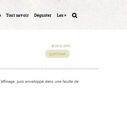
e
Tout savoir
Déguster
Les +
29.10.2015
g.pichout
affinage, puis enveloppé dans une feuille de