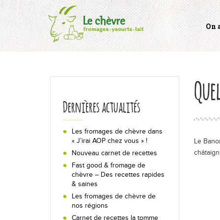
Panneau de gestion des cookies
On a
On a tous un côté chèvre !
Quel est votre côté chèvre
Quel
?
Dernières actualités
Passionnément chèvre
Les fromages de chèvre dans
« J’irai AOP chez vous » !
Le Banon
Les fromages
châtaigni
Nouveau carnet de recettes
Fast good & fromage de
Yaourts et lait de chèvre
chèvre – Des recettes rapides
& saines
Les fromages de chèvre de
Tout savoir
nos régions
Carnet de recettes la tomme